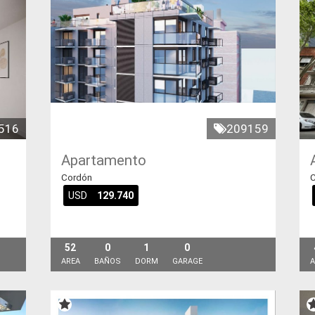
516
209159
Apartamento
Cordón
C
USD
129.740
52
0
1
0
AREA
BAÑOS
DORM
GARAGE
A