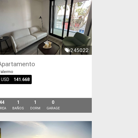
245022
Apartamento
alermo
USD
141.668
44
1
1
0
REA
BAÑOS
DORM
GARAGE