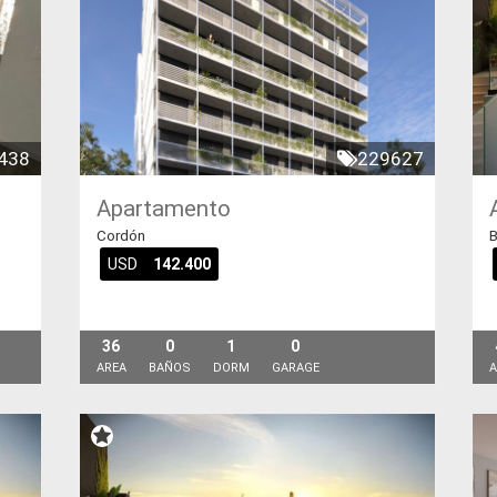
438
229627
Apartamento
Cordón
B
USD
142.400
36
0
1
0
AREA
BAÑOS
DORM
GARAGE
A