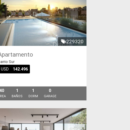
229320
Apartamento
arrio Sur
USD
142.496
40
1
1
0
REA
BAÑOS
DORM
GARAGE