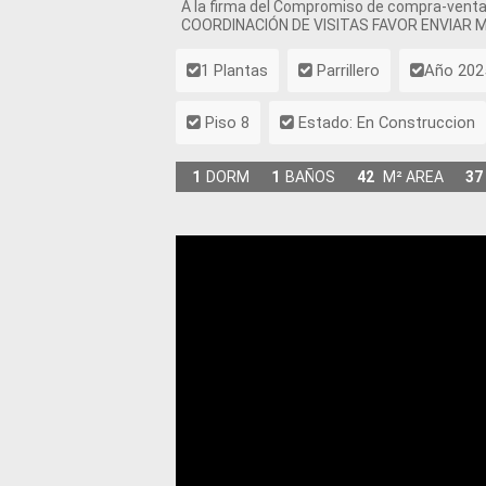
A la firma del Compromiso de compra-venta
COORDINACIÓN DE VISITAS FAVOR ENVIAR
1 Plantas
Parrillero
Año 202
Piso 8
Estado: En Construccion
1
DORM
1
BAÑOS
42
M² AREA
37