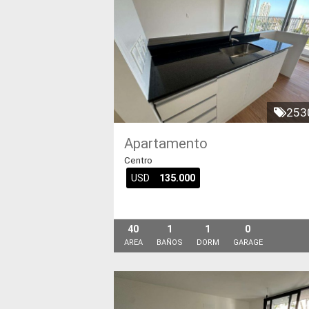
253
Apartamento
Centro
USD
135.000
40
1
1
0
AREA
BAÑOS
DORM
GARAGE