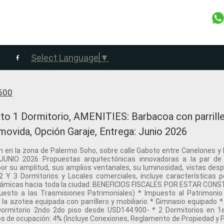
Select Language
▼
500
1 Dormitorio, AMENITIES: Barbacoa con parrille
movida, Opción Garaje, Entrega: Junio 2026
n en la zona de Palermo Soho, sobre calle Gaboto entre Canelones y
 JUNIO 2026 Propuestas arquitectónicas innovadoras a la par de 
r su amplitud, sus amplios ventanales, su luminosidad, vistas despe
2 Y 3 Dormitorios y Locales comerciales, incluye características
norámicas hacia toda la ciudad. BENEFICIOS FISCALES POR ESTAR C
sto a las Trasmisiones Patrimoniales) * Impuesto al Patrimonio 
 la azotea equipada con parrillero y mobiliario * Gimnasio equipado
rmitorio 2ndo 2do piso desde USD144.900- * 2 Dormitorios en 1
s de ocupación: 4% (Incluye Conexiones, Reglamento de Propiedad y