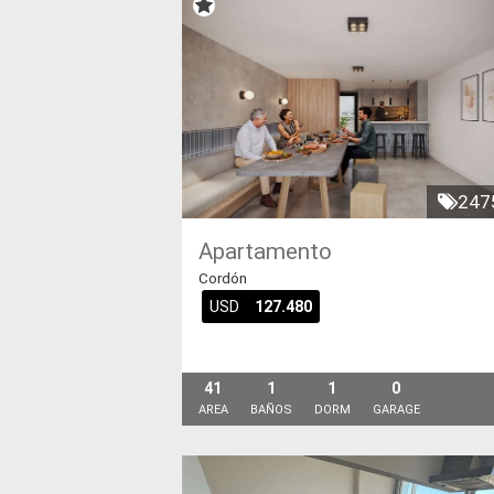
247
Apartamento
Cordón
USD
127.480
41
1
1
0
AREA
BAÑOS
DORM
GARAGE