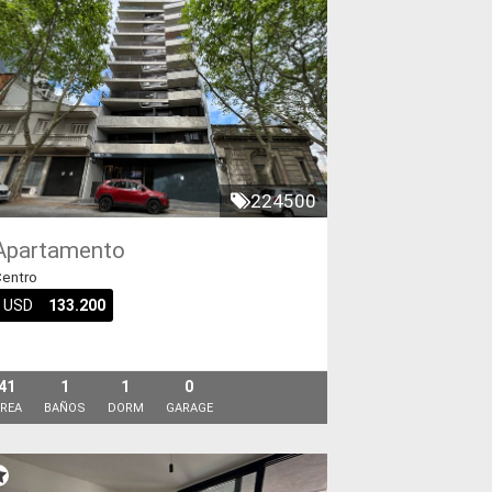
224500
Apartamento
entro
USD
133.200
41
1
1
0
REA
BAÑOS
DORM
GARAGE