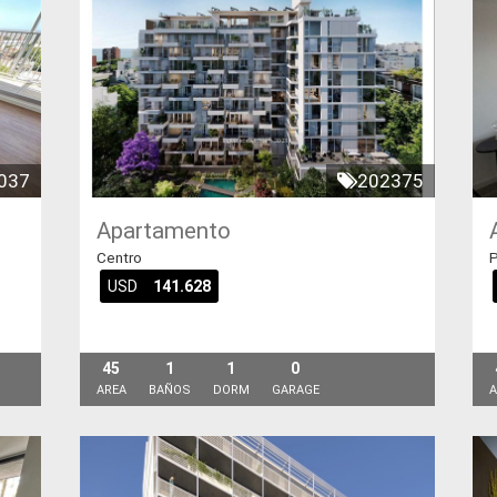
037
202375
Apartamento
Centro
P
USD
141.628
45
1
1
0
AREA
BAÑOS
DORM
GARAGE
A