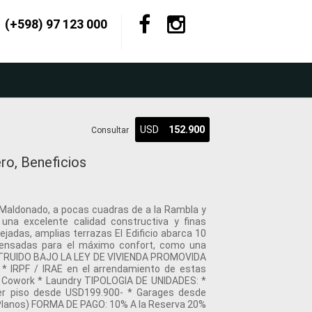
(+598) 97 123 000
USD
152.900
Consultar
ro, Beneficios
 Maldonado, a pocas cuadras de a la Rambla y
una excelente calidad constructiva y finas
jadas, amplias terrazas El Edificio abarca 10
 pensadas para el máximo confort, como una
ONSTRUIDO BAJO LA LEY DE VIVIENDA PROMOVIDA
* IRPF / IRAE en el arrendamiento de estas
 * Cowork * Laundry TIPOLOGIA DE UNIDADES: *
er piso desde USD199.900- * Garages desde
 Planos) FORMA DE PAGO: 10% A la Reserva 20%