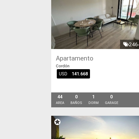
246
Apartamento
Cordón
USD
141.668
44
0
1
0
AREA
BAÑOS
DORM
GARAGE