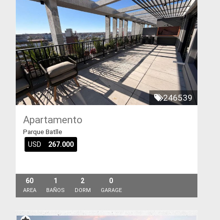
246539
Apartamento
Parque Batlle
USD
267.000
60
1
2
0
AREA
BAÑOS
DORM
GARAGE