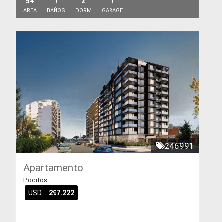
54
1
2
1
AREA
BAÑOS
DORM
GARAGE
246991
Apartamento
Pocitos
USD
297.222