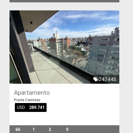
247445
Apartamento
Punta Carretas
USD
289.741
66
1
2
0