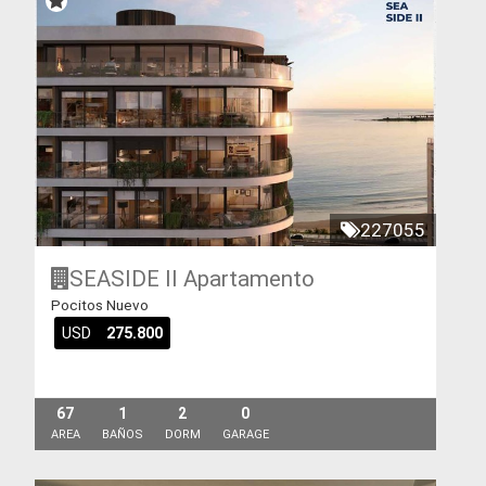
227055
SEASIDE II
Apartamento
Pocitos Nuevo
USD
275.800
67
1
2
0
AREA
BAÑOS
DORM
GARAGE