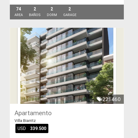
74
2
2
2
AREA
BAÑOS
DORM
GARAGE
221460
Apartamento
Villa Biarritz
USD
339.500