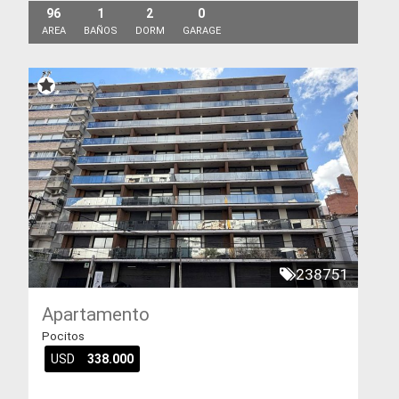
96
1
2
0
AREA
BAÑOS
DORM
GARAGE
238751
Apartamento
Pocitos
USD
338.000