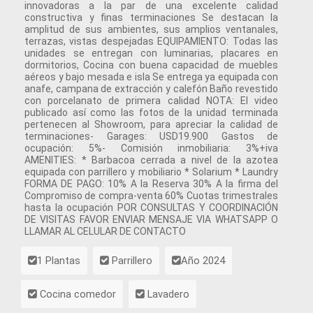
innovadoras a la par de una excelente calidad
constructiva y finas terminaciones Se destacan la
amplitud de sus ambientes, sus amplios ventanales,
terrazas, vistas despejadas EQUIPAMIENTO: Todas las
unidades se entregan con luminarias, placares en
dormitorios, Cocina con buena capacidad de muebles
aéreos y bajo mesada e isla Se entrega ya equipada con
anafe, campana de extracción y calefón Baño revestido
con porcelanato de primera calidad NOTA: El video
publicado así como las fotos de la unidad terminada
pertenecen al Showroom, para apreciar la calidad de
terminaciones- Garages: USD19.900 Gastos de
ocupación: 5%- Comisión inmobiliaria: 3%+iva
AMENITIES: * Barbacoa cerrada a nivel de la azotea
equipada con parrillero y mobiliario * Solarium * Laundry
FORMA DE PAGO: 10% A la Reserva 30% A la firma del
Compromiso de compra-venta 60% Cuotas trimestrales
hasta la ocupación POR CONSULTAS Y COORDINACIÓN
DE VISITAS FAVOR ENVIAR MENSAJE VIA WHATSAPP O
LLAMAR AL CELULAR DE CONTACTO
1 Plantas
Parrillero
Año 2024
Cocina comedor
Lavadero