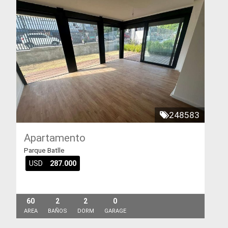
248583
Apartamento
Parque Batlle
USD
287.000
60
2
2
0
AREA
BAÑOS
DORM
GARAGE