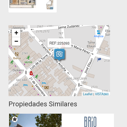
+
−
REF:225393
Leaflet
|
VISTA360
Propiedades Similares