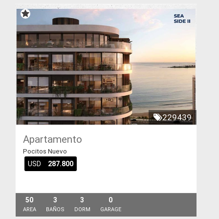
229439
Apartamento
Pocitos Nuevo
USD
287.800
50
3
3
0
AREA
BAÑOS
DORM
GARAGE