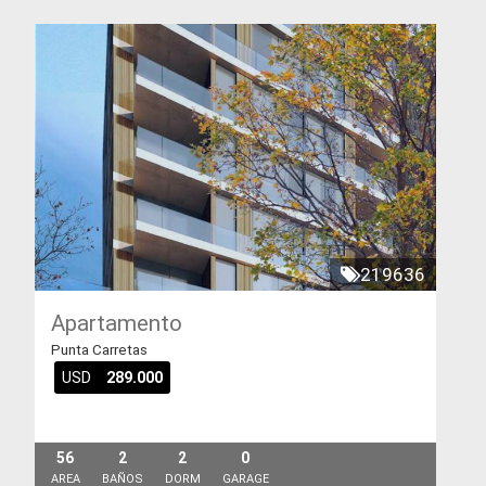
219636
Apartamento
Punta Carretas
USD
289.000
56
2
2
0
AREA
BAÑOS
DORM
GARAGE