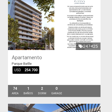
247425
Apartamento
Parque Batlle
USD
254.700
74
1
2
0
AREA
BAÑOS
DORM
GARAGE