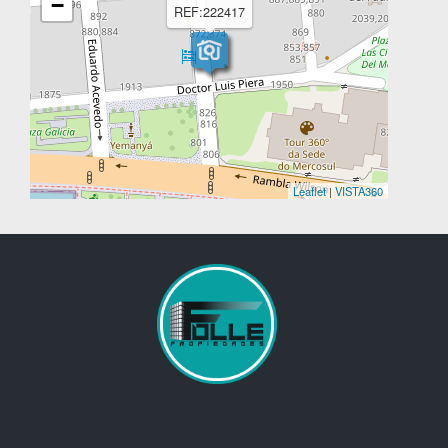
−
REF:222417
Leaflet
|
VISTA360