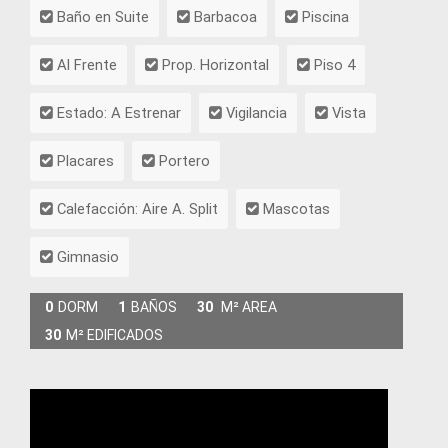
Baño en Suite
Barbacoa
Piscina
Al Frente
Prop. Horizontal
Piso 4
Estado: A Estrenar
Vigilancia
Vista
Placares
Portero
Calefacción: Aire A. Split
Mascotas
Gimnasio
0
DORM
1
BAÑOS
30
M² AREA
30
M² EDIFICADOS