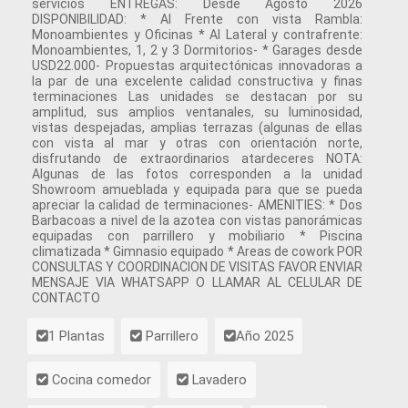
servicios ENTREGAS: Desde Agosto 2026
DISPONIBILIDAD: * Al Frente con vista Rambla:
Monoambientes y Oficinas * Al Lateral y contrafrente:
Monoambientes, 1, 2 y 3 Dormitorios- * Garages desde
USD22.000- Propuestas arquitectónicas innovadoras a
la par de una excelente calidad constructiva y finas
terminaciones Las unidades se destacan por su
amplitud, sus amplios ventanales, su luminosidad,
vistas despejadas, amplias terrazas (algunas de ellas
con vista al mar y otras con orientación norte,
disfrutando de extraordinarios atardeceres NOTA:
Algunas de las fotos corresponden a la unidad
Showroom amueblada y equipada para que se pueda
apreciar la calidad de terminaciones- AMENITIES: * Dos
Barbacoas a nivel de la azotea con vistas panorámicas
equipadas con parrillero y mobiliario * Piscina
climatizada * Gimnasio equipado * Areas de cowork POR
CONSULTAS Y COORDINACION DE VISITAS FAVOR ENVIAR
MENSAJE VIA WHATSAPP O LLAMAR AL CELULAR DE
CONTACTO
1 Plantas
Parrillero
Año 2025
Cocina comedor
Lavadero