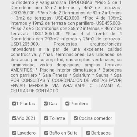
lo moderno y vanguardista TIPOLOGIAS: *Piso 5 de 1
Dormitorio con 52m2 internos y 4m2 de terrazas-
USD295.000- *Piso 3 de 2 Dormitorios de 82m2 internos
+ 3m2 de terrazas- USD420.000- *Piso 4 de 196m2
internos y 19m2 de terraza con parrillero- USD455.000-
*Piso 7 de 3 Dormitorios con 268m2 internos + 46m2 de
terrazas- USD1.805.000- *Piso 4 al frente de 4
Dormitorios con 203m2 internos y 26m2 de terrazas-
USD1.205.000.- Propuestas arquitectónicas
innovadoras a la par de una excelente calidad
constructiva y finas terminaciones Las unidades se
destacan por su amplitud, sus amplios ventanales, su
luminosidad, vistas despejadas, amplias terrazas
AMENITIES: * Piscina interior climatizada * Barbacoa
con parrillero * Sala Fitness * Solarium * Sauna * Spa
POR CONSULTAS Y COORDINACIÓN DE VISITAS FAVOR
ENVIAR MENSAJE VIA WHATSAPP O LLAMAR AL
CELULAR DE CONTACTO
1 Plantas
Gas
Parrillero
Año 2021
Toilette
Cocina comedor
Lavadero
Baño en Suite
Barbacoa