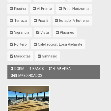
Piscina
Al Frente
Prop. Horizontal
Terraza
Piso 5
Estado: A Estrenar
Vigilancia
Vista
Placares
Portero
Calefacción: Losa Radiante
Mascotas
Gimnasio
3
DORM
4
BAÑOS
314
M² AREA
268
M² EDIFICADOS