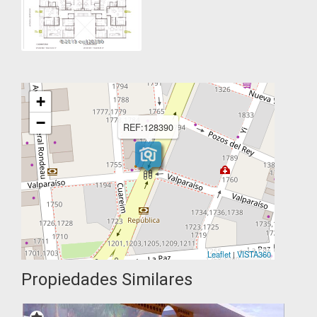
+
−
REF:128390
Leaflet
|
VISTA360
Propiedades Similares