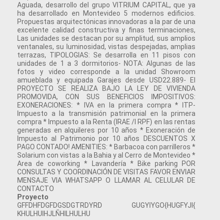
Aguada, desarrollo del grupo VITRIUM CAPITAL, que ya
ha desarrollado en Montevideo 5 modernos edificios.
Propuestas arquitectónicas innovadoras a la par de una
excelente calidad constructiva y finas terminaciones,
Las unidades se destacan por su amplitud, sus amplios
ventanales, su luminosidad, vistas despejadas, amplias
terrazas, TIPOLOGIAS: Se desarrolla en 11 pisos con
unidades de 1 a 3 dormitorios- NOTA: Algunas de las
fotos y video corresponde a la unidad Showroom
amueblada y equipada Garajes desde USD22.889- El
PROYECTO SE REALIZA BAJO LA LEY DE VIVIENDA
PROMOVIDA, CON SUS BENEFICIOS IMPOSITIVOS:
EXONERACIONES: * IVA en la primera compra * ITP-
Impuesto a la transmisión patrimonial en la primera
compra * Impuesto a la Renta (IRAE /I RPF) en las rentas
generadas en alquileres por 10 años * Exoneración de
Impuesto al Patrimonio por 10 años DESCUENTOS X
PAGO CONTADO! AMENITIES: * Barbacoa con parrilleros *
Solarium con vistas a la Bahia y al Cerro de Montevideo *
Area de coworking * Lavandería * Bike parking POR
CONSULTAS Y COORDINACIÓN DE VISITAS FAVOR ENVIAR
MENSAJE VIA WHATSAPP O LLAMAR AL CELULAR DE
CONTACTO
Proyecto
GFFDHFDGFDGSDGTRDYRD GUGYIYGO{HUGFYJI{
KHULHUIHJLÑHILHULHU