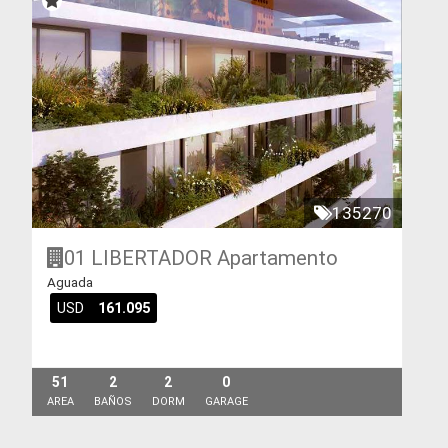
135270
01 LIBERTADOR
Apartamento
Aguada
USD
161.095
51
2
2
0
AREA
BAÑOS
DORM
GARAGE